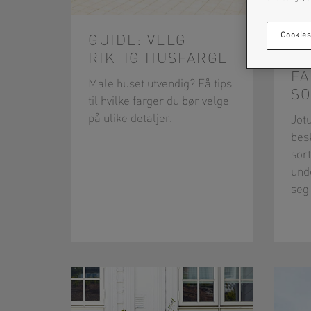
Cookies
GUIDE: VELG
D
RIKTIG HUSFARGE
A
F
Male huset utvendig? Få tips
SO
til hvilke farger du bør velge
på ulike detaljer.
Jot
bes
sor
und
seg