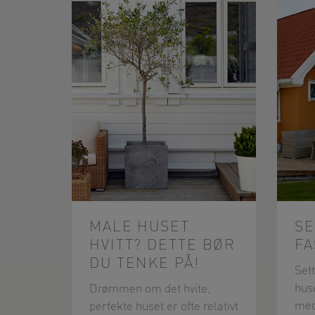
MALE HUSET
SE
HVITT? DETTE BØR
F
DU TENKE PÅ!
Set
huse
Drømmen om det hvite,
med
perfekte huset er ofte relativt