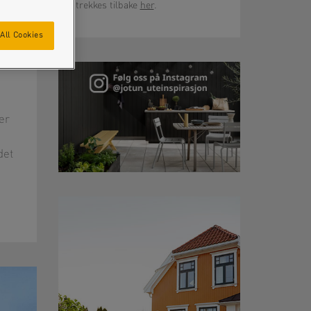
trekkes tilbake
her
.
All Cookies
R
 er
det