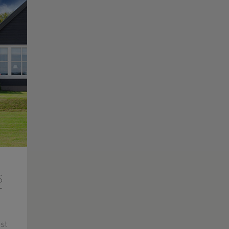
S
T
st