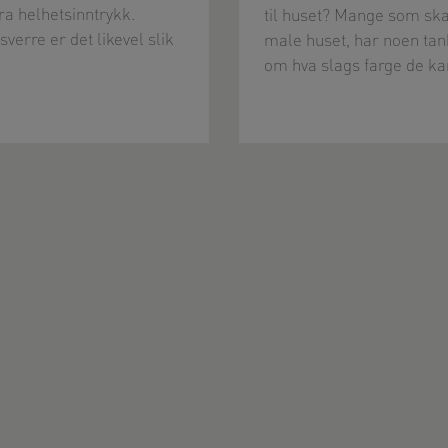
bra helhetsinntrykk.
til huset? Mange som ska
verre er det likevel slik
male huset, har noen tan
om hva slags farge de k