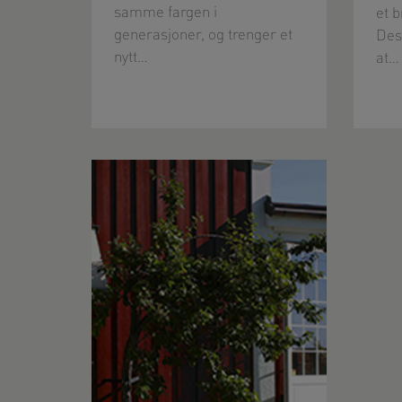
samme fargen i
et 
generasjoner, og trenger et
Dess
nytt…
at…