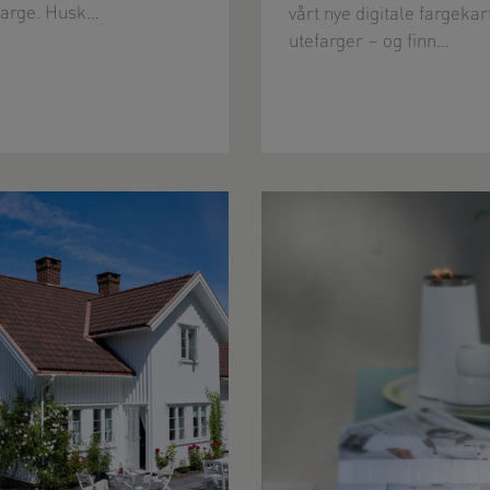
farge. Husk…
vårt nye digitale fargekar
utefarger – og finn…