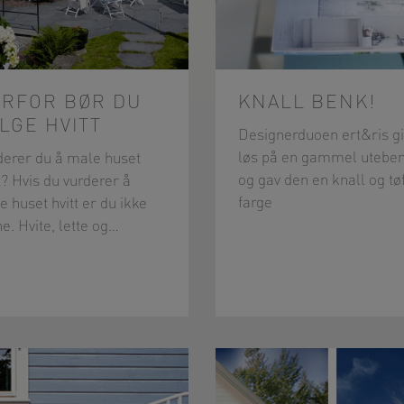
ERFOR BØR DU
KNALL BENK!
LGE HVITT
Designerduoen ert&ris g
løs på en gammel utebe
derer du å male huset
og gav den en knall og tøf
t? Hvis du vurderer å
farge
 huset hvitt er du ikke
e. Hvite, lette og…