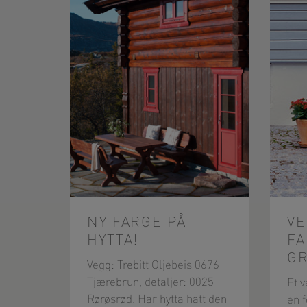
NY FARGE PÅ
VE
HYTTA!
FA
G
Vegg: Trebitt Oljebeis 0676
Tjærebrun, detaljer: 0025
Et 
Rørøsrød. Har hytta hatt den
en 