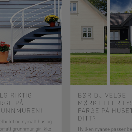
LG RIKTIG
BØR DU VELGE
RGE PÅ
MØRK ELLER LY
RUNNMUREN!
FARGE PÅ HUSE
DITT?
velholdt og nymalt hus og
forfalt grunnmur gir ikke
Hvilken nyanse passer be