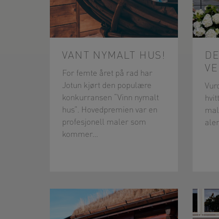
VANT NYMALT HUS!
D
VE
For femte året på rad har
Jotun kjørt den populære
Vur
konkurransen “Vinn nymalt
hvit
hus”. Hovedpremien var en
male
profesjonell maler som
alen
kommer…