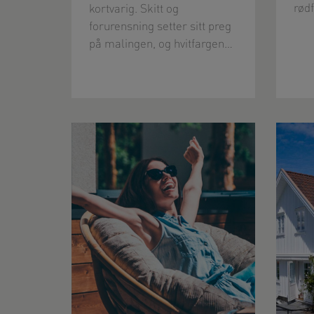
rød
kortvarig. Skitt og
forurensning setter sitt preg
på malingen, og hvitfargen…