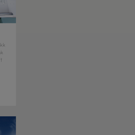
ikk
nk
f