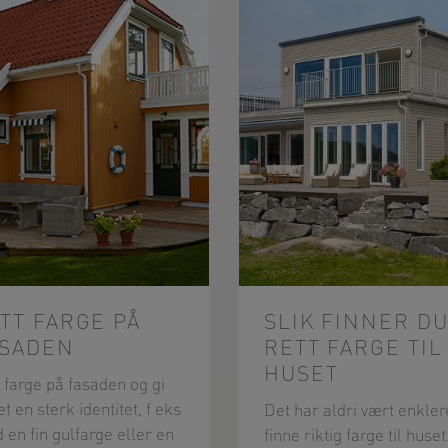
TT FARGE PÅ
SLIK FINNER D
ASADEN
RETT FARGE TIL
HUSET
t farge på fasaden og gi
t en sterk identitet, f eks
Det har aldri vært enkler
 en fin gulfarge eller en
finne riktig farge til huset