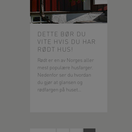
DETTE BØR DU
VITE HVIS DU HAR
RØDT HUS!
Rødt er en av Norges aller
mest populære husfarger.
Nedenfor ser du hvordan
du gjør at glansen og
rødfargen på huset…