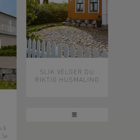
SLIK VELGER DU
RIKTIG HUSMALING
U
e å
. Se