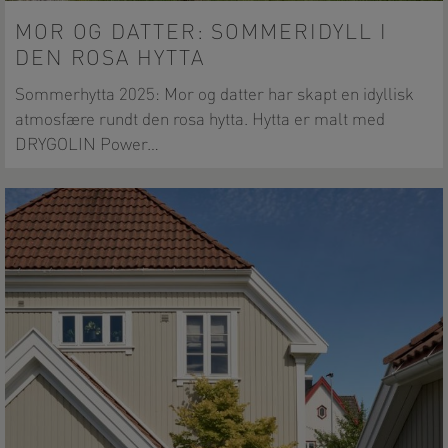
MOR OG DATTER: SOMMERIDYLL I
DEN ROSA HYTTA
Sommerhytta 2025: Mor og datter har skapt en idyllisk
atmosfære rundt den rosa hytta. Hytta er malt med
DRYGOLIN Power…