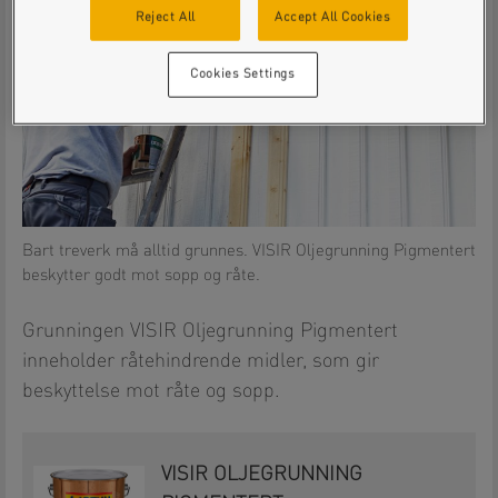
Reject All
Accept All Cookies
Cookies Settings
Bart treverk må alltid grunnes. VISIR Oljegrunning Pigmentert
beskytter godt mot sopp og råte.
Grunningen VISIR Oljegrunning Pigmentert
inneholder råtehindrende midler, som gir
beskyttelse mot råte og sopp.
VISIR OLJEGRUNNING