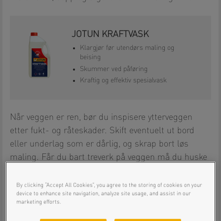
JOTUN KRAFTVASK
Klargjør før utendørs maling og
beising
Skummer ved påføring
Kraftig og effektiv spesialvask
Når veggen er ren, bør du inspisere ytterveggen
etter fukt- og råteskader. Skift eventuelt ut bord
eller underlag som er dårlig, og skrap bort løs
maling. Får du bart treverk på veggen må du huske
å grunne først.
By clicking “Accept All Cookies”, you agree to the storing of cookies on your
device to enhance site navigation, analyze site usage, and assist in our
marketing efforts.