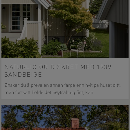
NATURLIG OG DISKRET MED 1939
SANDBEIGE
Ønsker du å prøve en annen farge enn hvit på huset ditt,
men fortsatt holde det nøytralt og fint, kan…