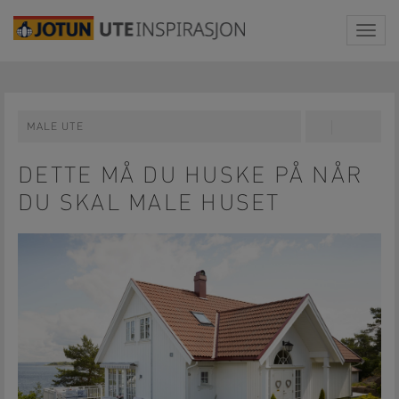
Togg
navig
MALE UTE
Share
Pin
on
on
Facebook
Pinterest
DETTE MÅ DU HUSKE PÅ NÅR
DU SKAL MALE HUSET