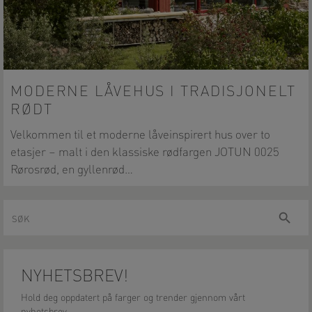
MODERNE LÅVEHUS I TRADISJONELT
RØDT
Velkommen til et moderne låveinspirert hus over to
etasjer – malt i den klassiske rødfargen JOTUN 0025
Rørosrød, en gyllenrød…
Søk
Søk
NYHETSBREV!
Hold deg oppdatert på farger og trender gjennom vårt