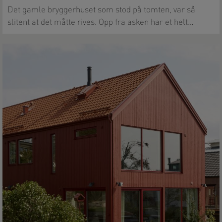
Det gamle bryggerhuset som stod på tomten, var så
slitent at det måtte rives. Opp fra asken har et helt…