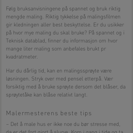
Følg bruksanvisningene på spannet og bruk riktig
mengde maling. Riktig tykkelse på malingsfilmen
gir kledningen aller best beskyttelse. Er du usikker
på hvor mye maling du skal bruke? På spannet og i
Teknisk datablad, finner du informasjon om hvor
mange liter maling som anbefales brukt pr
kvadratmeter.
Har du dårlig tid, kan en malingssprøyte være
løsningen. Stryk over med pensel etterpå. Vær
forsiktig med å bruke sprøyte dersom det blåser, da
sprøytetåke kan blåse relativt langt.
Malermesterens beste tips
– Det å male hus er ikke noe du bør stresse med,
da er det fort gjort å slurve. Kom i gang i tide og ta