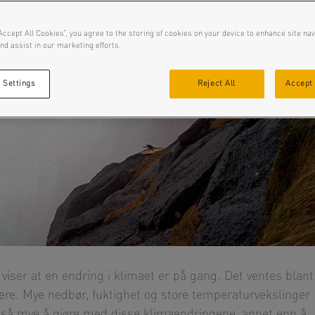
Accept All Cookies”, you agree to the storing of cookies on your device to enhance site nav
nd assist in our marketing efforts.
 Settings
Reject All
Accept 
viser at en endring i klimaet er på gang. Det ventes blant
re. Mye nedbør, fuktighet og store temperaturvekslinger
ke så mye å gjøre med disse klimaendringene, annet enn å