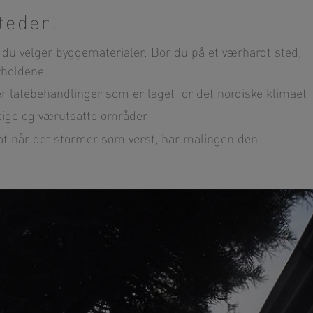
teder!
r du velger byggematerialer. Bor du på et værhardt sted,
rholdene
erflatebehandlinger som er laget for det nordiske klimaet
ktige og værutsatte områder
 at når det stormer som verst, har malingen den