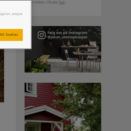
trekkes tilbake
her
.
igation, analyze
All Cookies