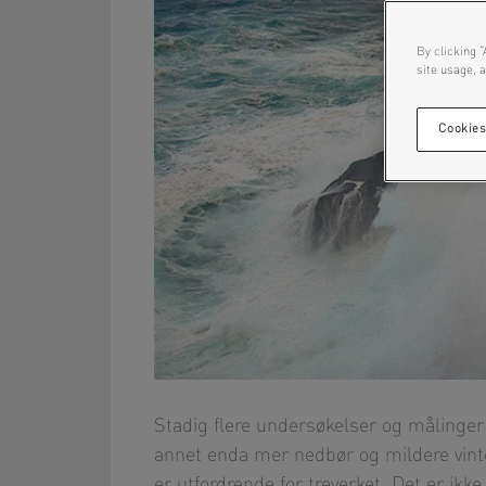
By clicking “
site usage, a
Cookies
Stadig flere undersøkelser og målinger 
annet enda mer nedbør og mildere vinte
er utfordrende for treverket. Det er ik