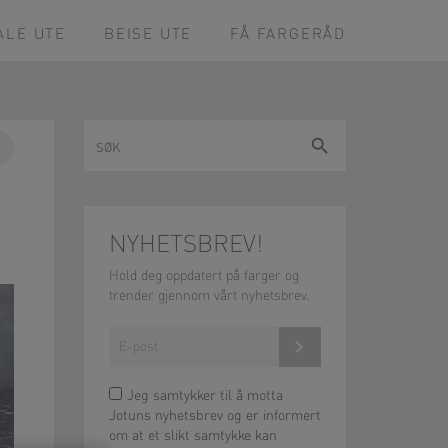
ALE UTE
BEISE UTE
FÅ FARGERÅD
Søk
Søk
Pin
on
ok
Pinterest
NYHETSBREV!
Hold deg oppdatert på farger og
trender gjennom vårt nyhetsbrev.
Meld på!
Jeg samtykker til å motta
Jotuns nyhetsbrev og er informert
om at et slikt samtykke kan