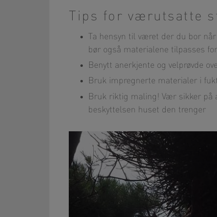
Tips for værutsatte s
Ta hensyn til været der du bor nå
bør også materialene tilpasses fo
Benytt anerkjente og velprøvde ov
Bruk impregnerte materialer i fu
Bruk riktig maling! Vær sikker på
beskyttelsen huset den trenger