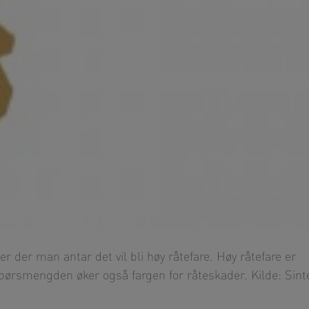
der man antar det vil bli høy råtefare. Høy råtefare er
rsmengden øker også fargen for råteskader. Kilde: Sint